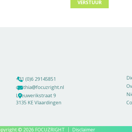
VERSTUUR
Di
+31 (0)6 29145851
Ov
cynthia@focuzright.nl
Ni
Leeuwerikstraat 9
3135 KE Vlaardingen
Co
opyright © 2026 FOCUZRIGHT
Disclaimer