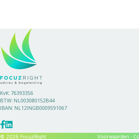
KvK: 76393356
BTW: NL003080152B44
IBAN: NL12INGB0009591067
Voorwaarden - C
© 2026 FocuzRight