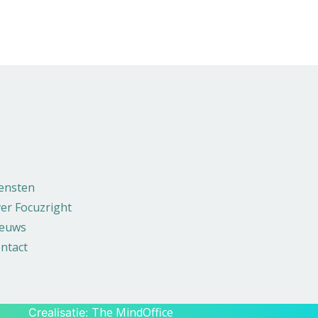
ensten
er Focuzright
euws
ntact
The MindOffice
Crealisatie: