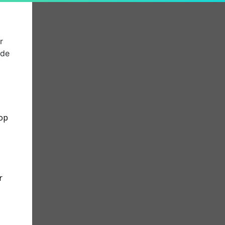
r
 de
op
r