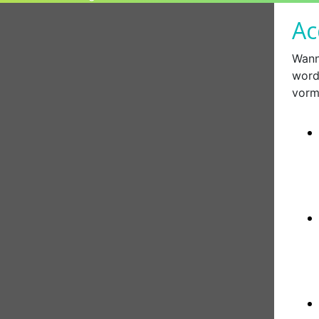
Ac
Wann
word
vorm